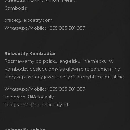
Street, 294, BKK1, Phnom Penh,
Cambodia
office@relocatify.com
WhatsApp/Mobile:
+855 885 581 957
Relocatify Kambodża
Rozmawiamy po polsku, angielsku i niemiecku. W
Kambodży posługujemy się głównie telegramem, na
który zapraszamy jeżeli zależy Ci na szybkim kontakcie.
WhatsApp/Mobile:
+855 885 581 957
Telegram:
@Relocatify
Telegram2:
@m_relocatify_kh
Relocatify Polska