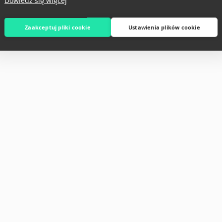
Dowiedz się więcej
Zaakceptuj pliki cookie
Ustawienia plików cookie
T
esidence #75,
94, BKK1, Phnom Penh,