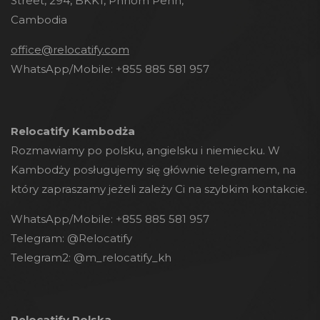
Street, 294, BKK1, Phnom Penh,
Cambodia
office@relocatify.com
WhatsApp/Mobile:
+855 885 581 957
Relocatify Kambodża
Rozmawiamy po polsku, angielsku i niemiecku. W
Kambodży posługujemy się głównie telegramem, na
który zapraszamy jeżeli zależy Ci na szybkim kontakcie.
WhatsApp/Mobile:
+855 885 581 957
Telegram:
@Relocatify
Telegram2:
@m_relocatify_kh
Relocatify Polska