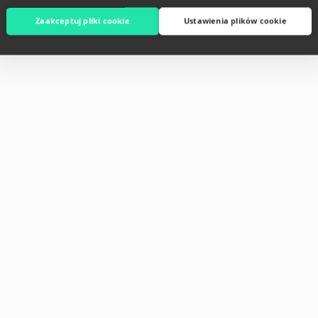
Zaakceptuj pliki cookie
Ustawienia plików cookie
T
esidence #75,
94, BKK1, Phnom Penh,
a