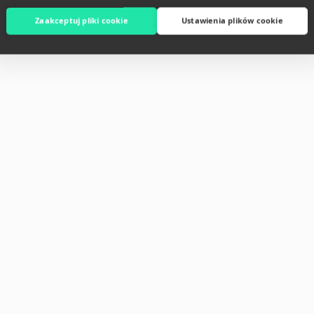
Zaakceptuj pliki cookie
Ustawienia plików cookie
T
esidence #75,
94, BKK1, Phnom Penh,
a